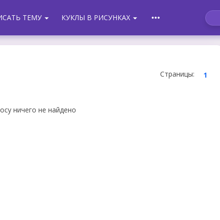
more_horiz
ИСАТЬ ТЕМУ
КУКЛЫ В РИСУНКАХ
arrow_drop_down
arrow_drop_down
Страницы
:
1
осу ничего не найдено