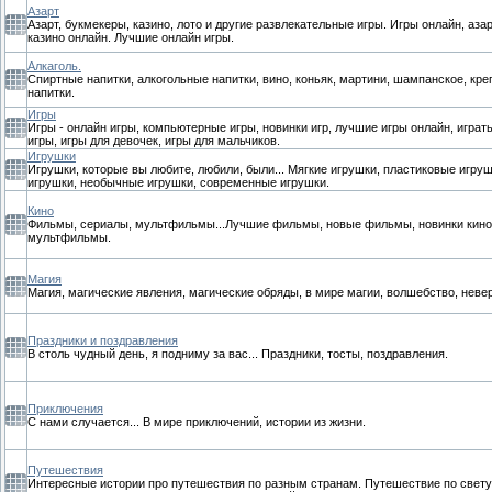
Азарт
Азарт, букмекеры, казино, лото и другие развлекательные игры. Игры онлайн, аза
казино онлайн. Лучшие онлайн игры.
Алкаголь.
Спиртные напитки, алкогольные напитки, вино, коньяк, мартини, шампанское, кр
напитки.
Игры
Игры - онлайн игры, компьютерные игры, новинки игр, лучшие игры онлайн, играт
игры, игры для девочек, игры для мальчиков.
Игрушки
Игрушки, которые вы любите, любили, были... Мягкие игрушки, пластиковые игру
игрушки, необычные игрушки, современные игрушки.
Кино
Фильмы, сериалы, мультфильмы...Лучшие фильмы, новые фильмы, новинки кино
мультфильмы.
Магия
Магия, магические явления, магические обряды, в мире магии, волшебство, неве
Праздники и поздравления
В столь чудный день, я подниму за вас... Праздники, тосты, поздравления.
Приключения
С нами случается... В мире приключений, истории из жизни.
Путешествия
Интересные истории про путешествия по разным странам. Путешествие по свету