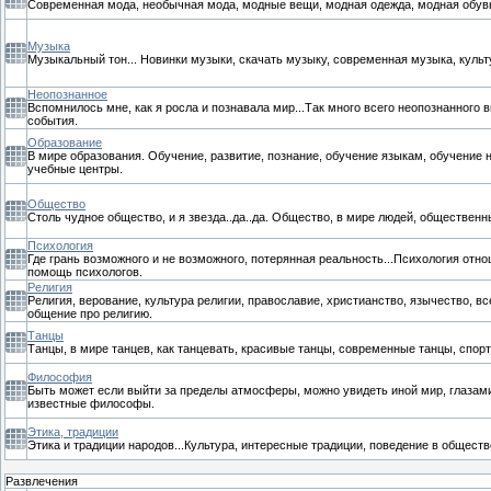
Современная мода, необычная мода, модные вещи, модная одежда, модная обувь
Музыка
Музыкальный тон... Новинки музыки, скачать музыку, современная музыка, куль
Неопознанное
Вспомнилось мне, как я росла и познавала мир...Так много всего неопознанного
события.
Образование
В мире образования. Обучение, развитие, познание, обучение языкам, обучение 
учебные центры.
Общество
Столь чудное общество, и я звезда..да..да. Общество, в мире людей, общественн
Психология
Где грань возможного и не возможного, потерянная реальность...Психология отн
помощь психологов.
Религия
Религия, верование, культура религии, православие, христианство, язычество, вс
общение про религию.
Танцы
Танцы, в мире танцев, как танцевать, красивые танцы, современные танцы, спор
Философия
Быть может если выйти за пределы атмосферы, можно увидеть иной мир, глаза
известные философы.
Этика, традиции
Этика и традиции народов...Культура, интересные традиции, поведение в обществ
Развлечения