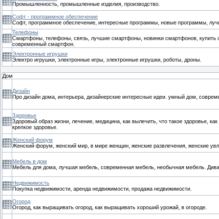
Промышленность, промышленные изделия, производство.
Софт - программное обеспечение
Софт, программное обеспечение, интересные программы, новые программы, луч
Телефоны
Смартфоны, телефоны, связь, лучшие смартфоны, новинки смартфонов, купить 
современный смартфон.
Электронные игрушки
Электро игрушки, электронные игры, электронные игрушки, роботы, дроны.
Дом
Дизайн
Про дизайн дома, интерьера, дизайнерские интересные идеи. умный дом, соврем
Здоровье
Здоровый образ жизни, лечение, медицина, как вылечить, что такое здоровье, ка
крепкое здоровье.
Женский форум
Женский форум, женский мир, в мире женщин, женские развлечения, женские увл
Мебель в дом
Мебель для дома, лучшая мебель, современная мебель, необычная мебель. Диван
Недвижимость
Покупка недвижимости, аренда недвижимости, продажа недвижимости.
Огород
Огород, как выращивать огород, как выращивать хороший урожай, в огороде.