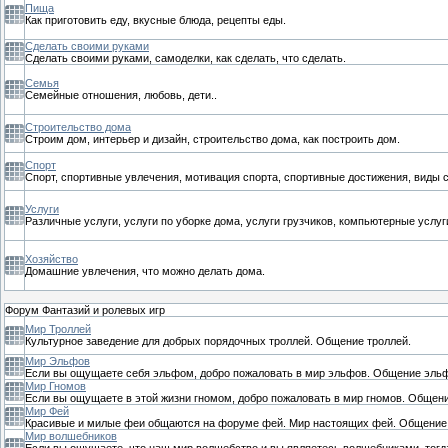
Пища
Как приготовить еду, вкусные блюда, рецепты еды.
Сделать своими руками
Сделать своими руками, самоделки, как сделать, что сделать.
Семья
Семейные отношения, любовь, дети..
Строительство дома
Строим дом, интерьер и дизайн, строительство дома, как построить дом.
Спорт
Спорт, спортивные увлечения, мотивация спорта, спортивные достижения, виды с
Услуги
Различные услуги, услуги по уборке дома, услуги грузчиков, компьютерные услуги
Хозяйство
Домашние увлечения, что можно делать дома.
Форум Фантазий и ролевых игр
Мир Троллей
Культурное заведение для добрых порядочных троллей. Общение троллей.
Мир Эльфов
Если вы ощущаете себя эльфом, добро пожаловать в мир эльфов. Общение эльф
Мир Гномов
Если вы ощущаете в этой жизни гномом, добро пожаловать в мир гномов. Общени
Мир Фей
Красивые и милые феи общаются на форуме фей. Мир настоящих фей. Общение
Мир волшебников
Если вы ощущаете, что наш мир волшебство и вы являетесь волшебниками, тогд